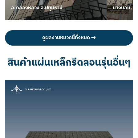
อ.คลองหลวง จ.ปทุมธานี
บางบอน, กร
ดูผลงานหมวดนี้ทั้งหมด
สินค้าแผ่นเหล็กรีดลอนรุ่นอื่นๆ