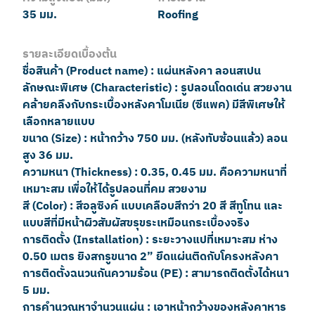
35 มม.
Roofing
รายละเอียดเบื้องต้น
ชื่อสินค้า (Product name) : แผ่นหลังคา ลอนสเปน
ลักษณะพิเศษ (Characteristic) : รูปลอนโดดเด่น สวยงาน
คล้ายคลึงกับกระเบื้องหลังคาโมเนีย (ซีแพค) มีสีพิเศษให้
เลือกหลายแบบ
ขนาด (Size) : หน้ากว้าง 750 มม. (หลังทับซ้อนแล้ว) ลอน
สูง 36 มม.
ความหนา (Thickness) : 0.35, 0.45 มม. คือความหนาที่
เหมาะสม เพื่อให้ได้รูปลอนที่คม สวยงาม
สี (Color) : สีอลูซิงค์ แบบเคลือบสีกว่า 20 สี สีทูโทน และ
แบบสีที่มีหน้าผิวสัมผัสขรุขระเหมือนกระเบื้องจริง
การติดตั้ง (Installation) : ระยะวางแปที่เหมาะสม ห่าง
0.50 เมตร ยิงสกรูขนาด 2” ยึดแผ่นติดกับโครงหลังคา
การติดตั้งฉนวนกันความร้อน (PE) : สามารถติดตั้งได้หนา
5 มม.
การคำนวณหาจำนวนแผ่น : เอาหน้ากว้างของหลังคาหาร