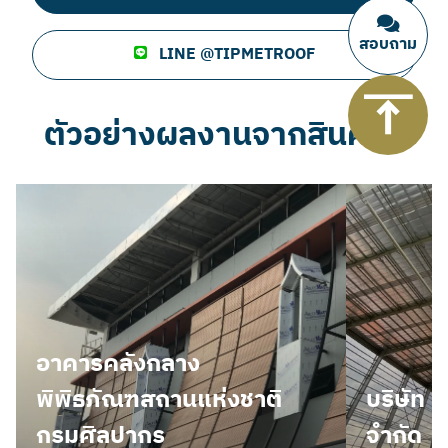
สอบถาม
LINE @TIPMETROOF
ตัวอย่างผลงานจากสินค้านี้
อาคารคลังกลาง
พิพิธภัณฑสถานแห่งชาติ
บริษัท เ
กรมศิลปากร
จำกัด