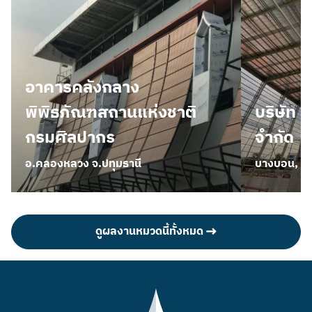
อาคารคลังกลาง
พิพิธภัณฑสถานแห่งชาติ
บริษัท เ
กรมศิลปากร
จำกัด
อ.คลองหลวง จ.ปทุมธานี
บางบอน, กร
ดูผลงานหมวดนี้ทั้งหมด